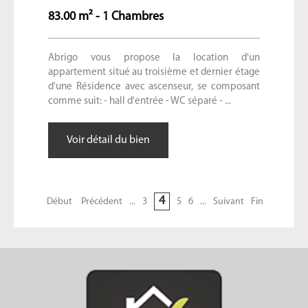
83.00 m² - 1 Chambres
Abrigo vous propose la location d'un
appartement situé au troisième et dernier étage
d'une Résidence avec ascenseur, se composant
comme suit: - hall d'entrée - WC séparé - ...
Voir détail du bien
4
Début
Précédent
...
3
5
6
...
Suivant
Fin