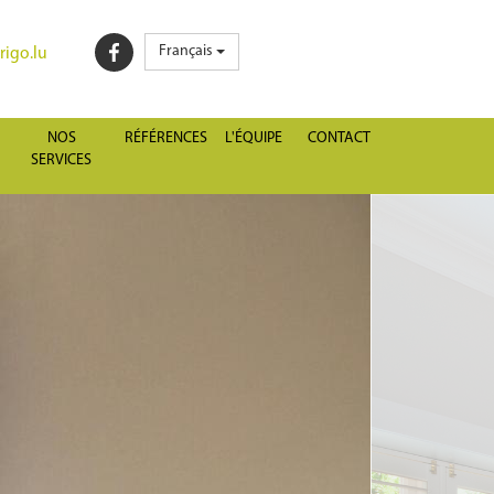
Français
igo.lu
NOS
RÉFÉRENCES
L'ÉQUIPE
CONTACT
SERVICES