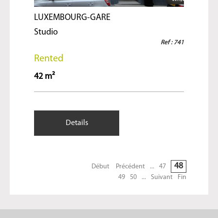
LUXEMBOURG-GARE
Studio
Ref : 741
Rented
42 m²
Details
48
Début
Précédent
...
47
49
50
...
Suivant
Fin