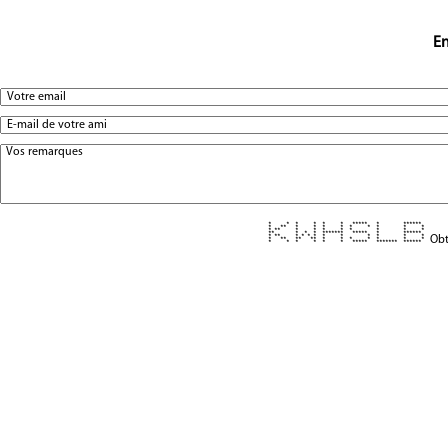
En
* * * * * * ***** * ******
* ** * * * * * * * * *
* ** * * * * * * * *
** * * * ******* ***** * ******
* ** * * * * * * * * * *
Obt
* ** ** ** * * * * * * *
* * * * * * ***** ******* ******