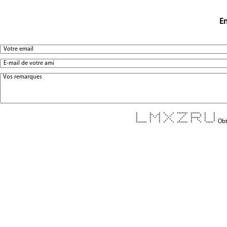
En
* * * * * ******* ****** * *
* ** ** * * * * * * *
* * * * * * * * * * * *
* * * * * * ****** * *
* * * * * * * * * *
Obt
* * * * * * * * * *
******* * * * * ******* * * *****